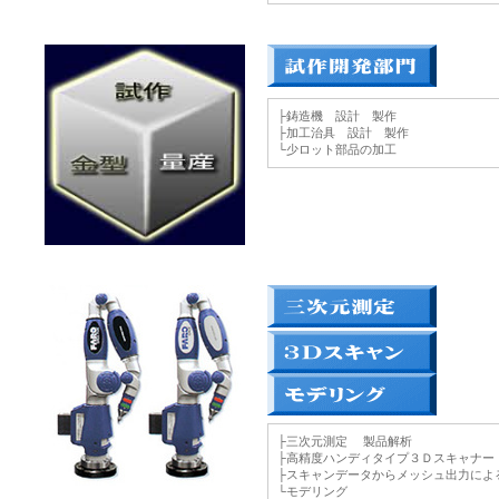
├鋳造機 設計 製作
├加工治具 設計 製作
└少ロット部品の加工
├三次元測定 製品解析
├高精度ハンディタイプ３Ｄスキャナ
├スキャンデータからメッシュ出力によ
└モデリング