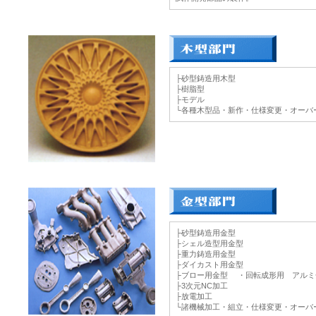
├砂型鋳造用木型
├樹脂型
├モデル
└各種木型品・新作・仕様変更・オーバ
├砂型鋳造用金型
├シェル造型用金型
├重力鋳造用金型
├ダイカスト用金型
├ブロー用金型 ・回転成形用 アルミ
├3次元NC加工
├放電加工
└諸機械加工・組立・仕様変更・オーバ