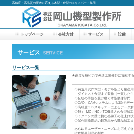
高精度・高品質の要求に応える木型・金型のエキスパート集団
トップページ
会社方針
サービス
設備
サービス
SERVICE
サービス一覧
★高度な技術力で先進工業分野に貢献する岡
◇鋳造用試作木型・モデル型より量産用
ダイカスト金型まで製作（一貫した生
◇伝統の手技を受け継ぐ木型製作部門
◇CAD、CAMシステムによる3次元デ
◇高精度３Ｄスキャナーによるデータ解
◇5軸 MC／NC／TC機導入の金型加
◇ミクロンの壁に挑む熟練工の仕上げ技
◇試作開発部品の鋳造品から部品加工ま
あらゆるユーザー・ニーズにお応えでき
試作開発部品の製作。